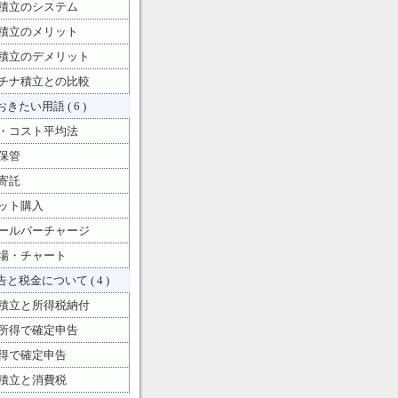
積立のシステム
積立のメリット
積立のデメリット
チナ積立との比較
きたい用語 ( 6 )
・コスト平均法
保管
寄託
ット購入
ールバーチャージ
場・チャート
と税金について ( 4 )
積立と所得税納付
所得で確定申告
得で確定申告
積立と消費税