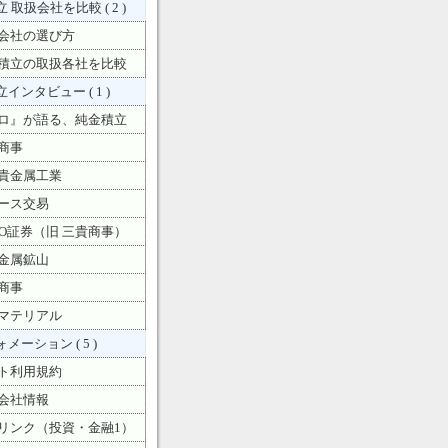
 取扱会社を比較 ( 2 )
会社の選び方
積立の取扱各社を比較
インタビュー ( 1 )
ロ』が語る、純金積立
商事
貴金属工業
ース交易
YO証券（旧 三貴商事）
金属鉱山
商事
マテリアル
メーション ( 5 )
ト利用規約
会社情報
リンク（投資・金融1）