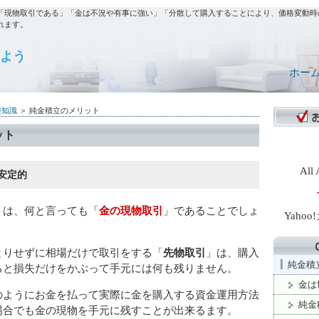
「現物取引である」「金は不況や有事に強い」「分散して購入することにより、価格変動時
れます。
よう
ホー
礎知識
＞ 純金積立のメリット
ット
Al
安定的
トは、何と言っても「
金の現物取引
」であることでしょ
Yaho
とりせずに相場だけで取引をする「
先物取引
」は、購入
純金積立
ると損失だけをかぶって手元には何も残りません。
金は
のようにお金を払って実際に金を購入する資金運用方法
純金
場合でも金の現物を手元に残すことが出来るます。