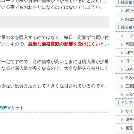
ムローンで株や貨幣の価値が下がっているのと反対に、
純金積立
ている事でもおわかりになるのではないでしょうか。
取扱
純金
純金積立
『プ
大量の金を購入するのではなく、毎日一定額ずつ買い付
ていますので、
急激な価格変動の影響を受けにくい
とい
岡藤
。
田中
旧エ
に一定ですので、金の価格が高いときには購入量が少量
くなると購入量が多くなるので、大きな損失を被りにく
KO
住友
の少ない投資方法として大きく注目されているのです。
三菱
三菱
インフォ
のデメリット
サイ
運営
相互