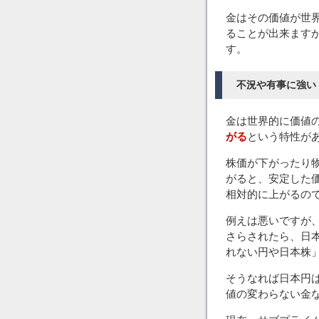
金はその価値が世
ることが出来ます
す。
不況や有事に強い
金は世界的に価値
がる
という特性が
株価が下がったり
がると、安定した
相対的に上がるの
例えは悪いですが
さらされたら、日
れない円や日本株
そうなれば日本円
値の変わらない金