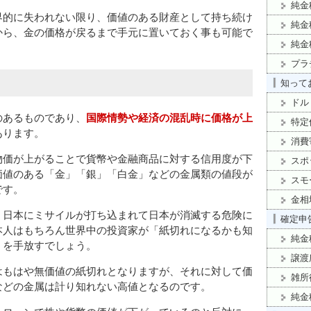
純金
界的に失われない限り、価値のある財産として持ち続け
純金
から、金の価格が戻るまで手元に置いておく事も可能で
純金
プラ
知ってお
ドル
のあるものであり、
国際情勢や経済の混乱時に価格が上
特定
あります。
消費
物価が上がることで貨幣や金融商品に対する信用度が下
スポ
価値のある「金」「銀」「白金」などの金属類の値段が
スモ
です。
金相
、日本にミサイルが打ち込まれて日本が消滅する危険に
確定申告
本人はもちろん世界中の投資家が「紙切れになるかも知
純金
」を手放すでしょう。
譲渡
はもはや無価値の紙切れとなりますが、それに対して価
雑所
などの金属は計り知れない高値となるのです。
純金