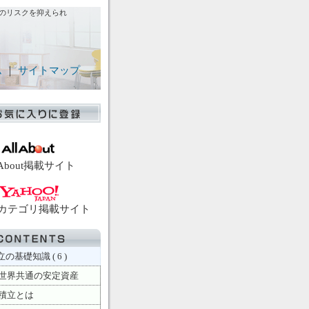
のリスクを抑えられ
ム
｜
サイトマップ
l About掲載サイト
o!カテゴリ掲載サイト
の基礎知識 ( 6 )
世界共通の安定資産
積立とは